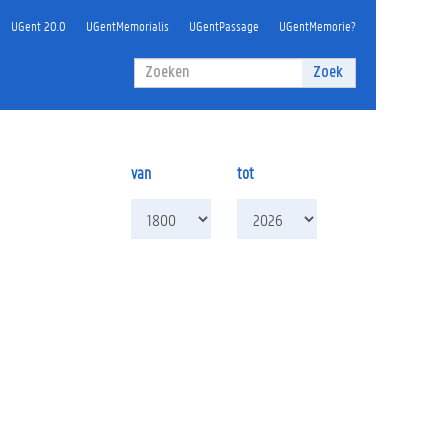
UGent 20.0
UGentMemorialis
UGentPassage
UGentMemorie?
Zoekveld
Zoek
Zoeken
van
tot
van
tot
jaar
jaar