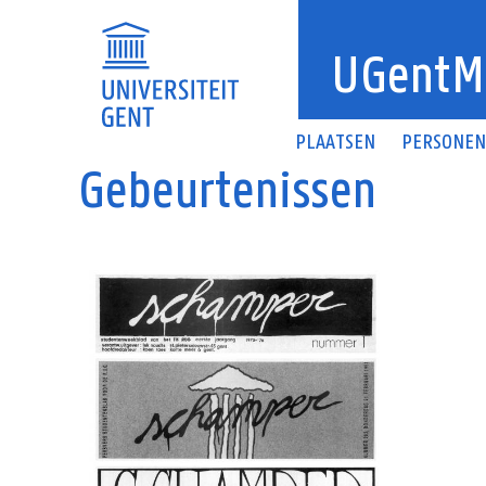
Overslaan en naar de inhoud gaan
UGentM
PLAATSEN
PERSONE
Gebeurtenissen