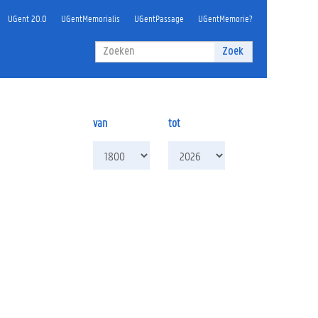
UGent 20.0
UGentMemorialis
UGentPassage
UGentMemorie?
Zoekveld
Zoek
Zoeken
van
tot
van
tot
jaar
jaar