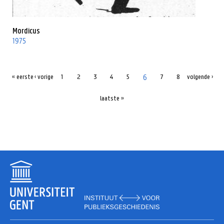
Mordicus
1975
6
« eerste
‹ vorige
1
2
3
4
5
7
8
volgende ›
laatste »