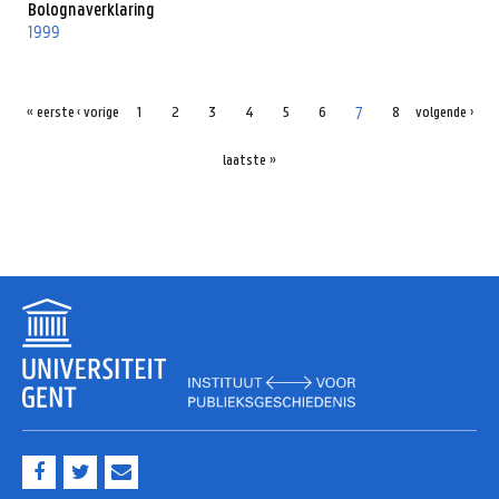
Bolognaverklaring
1999
7
« eerste
‹ vorige
1
2
3
4
5
6
8
volgende ›
laatste »
F
T
M
a
w
a