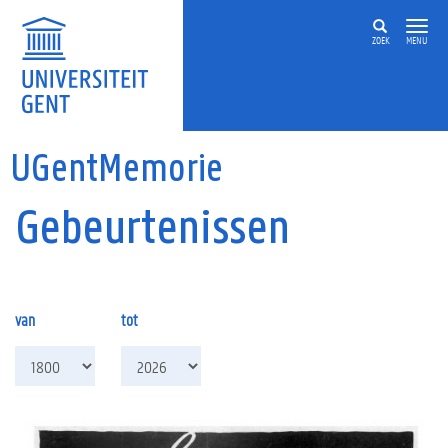
Overslaan en naar de inhoud gaan
ZOEK
MENU
UGentMemorie
Gebeurtenissen
van
tot
van
tot
jaar
jaar